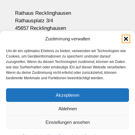
Rathaus Recklinghausen
Rathausplatz 3/4
45657 Recklinghausen
Anzeige auf Google-Maps
Zustimmung verwalten
Um dir ein optimales Erlebnis zu bieten, verwenden wir Technologien wie
Cookies, um Geräteinformationen zu speichern und/oder darauf
Newsletter
zuzugreifen. Wenn du diesen Technologien zustimmst, können wir Daten
wie das Surfverhalten oder eindeutige IDs auf dieser Website verarbeiten.
Sitemap
Wenn du deine Zustimmung nicht erteilst oder zurückziehst, können
bestimmte Merkmale und Funktionen beeinträchtigt werden.
Kontakt
Impressum
Akzeptieren
Datenschutz
Haftungsausschluss
Ablehnen
Einstellungen ansehen
© 2026 Seniorenbeirat Recklinghausen. Alle Rechte vorbehalten