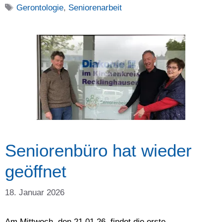
Schlagwörter
Gerontologie
,
Seniorenarbeit
Seniorenbüro hat wieder
geöffnet
18. Januar 2026
Am Mittwoch, den 21.01.26, findet die erste