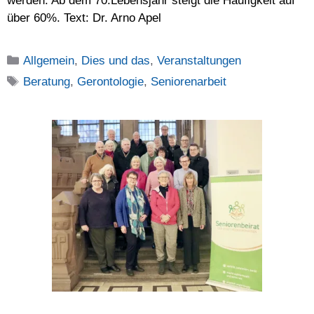
werden. Ab dem 70.Lebensjahr steigt die Häufigkeit auf
über 60%. Text: Dr. Arno Apel
Kategorien
Allgemein
,
Dies und das
,
Veranstaltungen
Schlagwörter
Beratung
,
Gerontologie
,
Seniorenarbeit