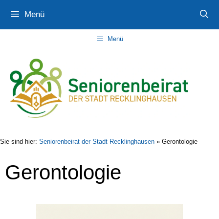
Zum
Zur
Zum
Menü
Inhalt
Navigation
Inhalt
springen
springen
springen
Menü
Sie sind hier:
Seniorenbeirat der Stadt Recklinghausen
»
Gerontologie
Gerontologie