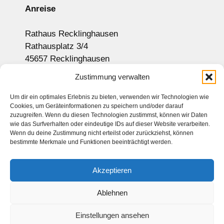
Anreise
Rathaus Recklinghausen
Rathausplatz 3/4
45657 Recklinghausen
Anzeige auf Google-Maps
Zustimmung verwalten
Um dir ein optimales Erlebnis zu bieten, verwenden wir Technologien wie
Cookies, um Geräteinformationen zu speichern und/oder darauf
Newsletter
zuzugreifen. Wenn du diesen Technologien zustimmst, können wir Daten
wie das Surfverhalten oder eindeutige IDs auf dieser Website verarbeiten.
Sitemap
Wenn du deine Zustimmung nicht erteilst oder zurückziehst, können
bestimmte Merkmale und Funktionen beeinträchtigt werden.
Kontakt
Impressum
Akzeptieren
Datenschutz
Haftungsausschluss
Ablehnen
Einstellungen ansehen