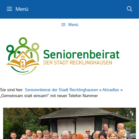
Zum
Zur
Zum
Menü
Inhalt
Navigation
Inhalt
springen
springen
springen
Menü
Sie sind hier:
Seniorenbeirat der Stadt Recklinghausen
»
Aktuelles
»
„Gemeinsam statt einsam!“ mit neuer Telefon Nummer