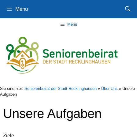
Zum
Zur
Zum
Menü
Inhalt
Navigation
Inhalt
springen
springen
springen
Menü
Sie sind hier:
Seniorenbeirat der Stadt Recklinghausen
»
Über Uns
»
Unsere
Aufgaben
Unsere Aufgaben
Ziele