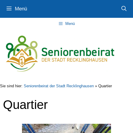
Zum
Zur
Zum
Menü
Inhalt
Navigation
Inhalt
springen
springen
springen
Menü
Sie sind hier:
Seniorenbeirat der Stadt Recklinghausen
»
Quartier
Quartier