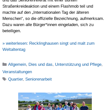
und das Seniorenreferat mit einer bunten
Straßenkreideaktion und einem Flashmob teil und
machte auf den „Internationalen Tag der älteren
Menschen“, so die offizielle Bezeichnung, aufmerksam.
Dazu waren alle Bürger*innen eingeladen, sich zu
beteiligen.
» weiterlesen:
Recklinghausen singt und malt zum
Weltaltentag
Kategorien
Allgemein
,
Dies und das
,
Unterstützung und Pflege
,
Veranstaltungen
Schlagwörter
Quartier
,
Seniorenarbeit