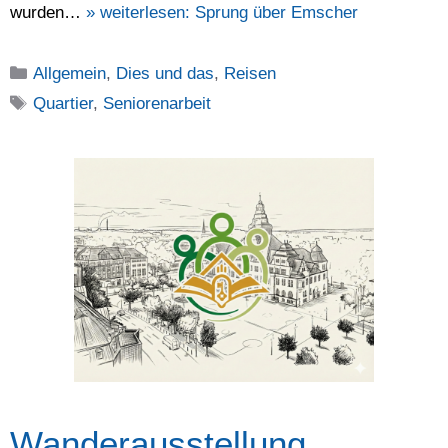
wurden…
» weiterlesen:
Sprung über Emscher
Kategorien
Allgemein
,
Dies und das
,
Reisen
Schlagwörter
Quartier
,
Seniorenarbeit
Wanderausstellung