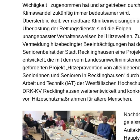
Wichtigkeit zugenommen hat und angetrieben durc
Klimawandel zukünftig immer bedeutsamer wird.
Übersterblichkeit, vermeidbare Klinikeinweisungen 
Überlastung der Rettungsdienste sind die Folgen
unangepasster Verhaltensweisen bei Hitzewellen. Zu
Vermeidung hitzebedingter Beeinträchtigungen hat d
Seniorenbeirat der Stadt Recklinghausen eine Proje
entwickelt, die mit dem vom Landesumweltminister
geförderten Projekt „Hitzeprävention von alleinleben
Seniorinnen und Senioren in Recklinghausen“ durch d
Arbeit und Technik (IAT) der Westfälischen Hochsch
DRK-KV Recklinghausen weiterentwickelt und konkreti
von Hitzeschutzmaßnahmen für ältere Menschen.
Nachde
geleis
Auftakt
Hauptv