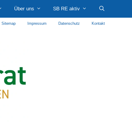
Über uns
SB RE aktiv
Sitemap
Impressum
Datenschutz
Kontakt
Caritas Recklinghausen
Diakonie Recklinghausen
Diakonie im Kirchenkreis Recklinghausen
AWO Paulusquartier
Stadtteilmanagement Quartier Hillerheide Caritas
Stadtteilmanagement Süd SKF Recklinghausen