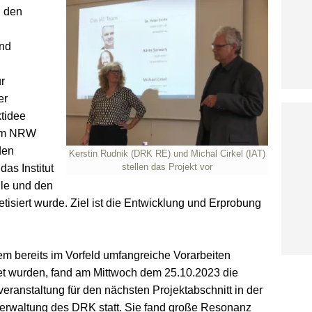
h den
und
r
er
ktidee
ium NRW
den
Kerstin Rudnik (DRK RE) und Michal Cirkel (IAT)
stellen das Projekt vor
as Institut
ule und den
siert wurde. Ziel ist die Entwicklung und Erprobung
m bereits im Vorfeld umfangreiche Vorarbeiten
tet wurden, fand am Mittwoch dem 25.10.2023 die
veranstaltung für den nächsten Projektabschnitt in der
erwaltung des DRK statt. Sie fand große Resonanz