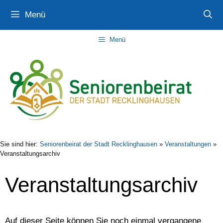
Zum
Zur
Zum
Menü
Inhalt
Navigation
Inhalt
springen
springen
springen
Menü
Sie sind hier:
Seniorenbeirat der Stadt Recklinghausen
»
Veranstaltungen
»
Veranstaltungsarchiv
Veranstaltungsarchiv
Auf dieser Seite können Sie noch einmal vergangene