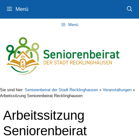
Zum
Zur
Zum
Menü
Inhalt
Navigation
Inhalt
springen
springen
springen
Menü
Sie sind hier:
Seniorenbeirat der Stadt Recklinghausen
»
Veranstaltungen
»
Arbeitssitzung Seniorenbeirat Recklinghausen
Arbeitssitzung
Seniorenbeirat