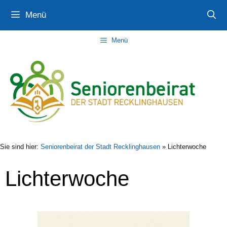
Zum
Zur
Zum
Menü
Inhalt
Navigation
Inhalt
springen
springen
springen
Menü
Sie sind hier:
Seniorenbeirat der Stadt Recklinghausen
»
Lichterwoche
Lichterwoche