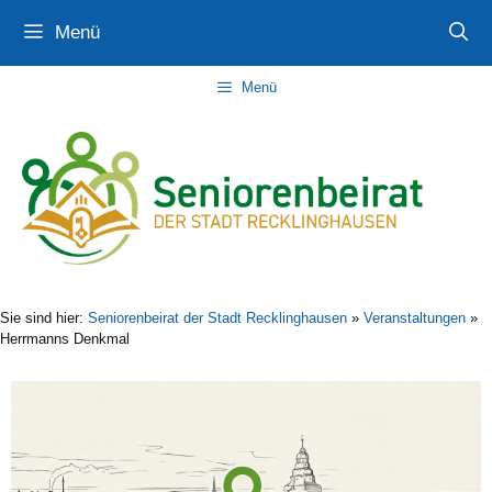
Zum
Zur
Zum
Menü
Inhalt
Navigation
Inhalt
springen
springen
springen
Menü
Sie sind hier:
Seniorenbeirat der Stadt Recklinghausen
»
Veranstaltungen
»
Herrmanns Denkmal