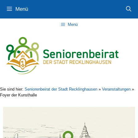
Zum
Zur
Zum
Menü
Inhalt
Navigation
Inhalt
springen
springen
springen
Menü
Sie sind hier:
Seniorenbeirat der Stadt Recklinghausen
»
Veranstaltungen
»
Foyer der Kunsthalle