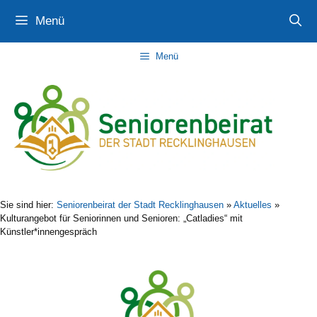
Zum
Zur
Zum
Menü
Inhalt
Navigation
Inhalt
springen
springen
springen
Menü
Sie sind hier:
Seniorenbeirat der Stadt Recklinghausen
»
Aktuelles
»
Kulturangebot für Seniorinnen und Senioren: „Catladies“ mit
Künstler*innengespräch