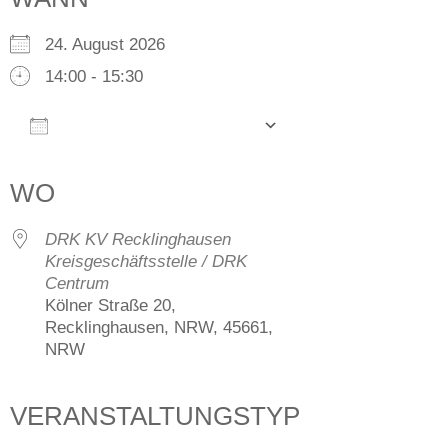
24. August 2026
14:00 - 15:30
Zum Kalender hinzufügen
ICS herunterladen
Google Kalender
iCalendar
Office 365
Outlook Live
WO
DRK KV Recklinghausen
Kreisgeschäftsstelle / DRK
Centrum
Kölner Straße 20,
Recklinghausen, NRW, 45661,
NRW
VERANSTALTUNGSTYP