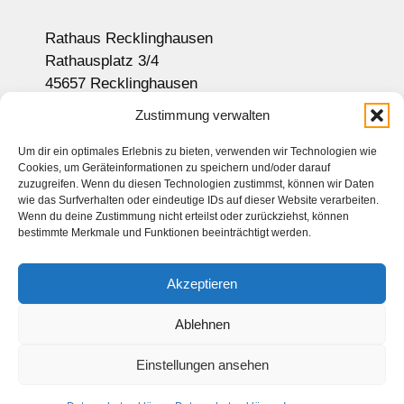
Rathaus Recklinghausen
Rathausplatz 3/4
45657 Recklinghausen
Anzeige auf Google-Maps
Zustimmung verwalten
Um dir ein optimales Erlebnis zu bieten, verwenden wir Technologien wie
Cookies, um Geräteinformationen zu speichern und/oder darauf
Newsletter
zuzugreifen. Wenn du diesen Technologien zustimmst, können wir Daten
wie das Surfverhalten oder eindeutige IDs auf dieser Website verarbeiten.
Sitemap
Wenn du deine Zustimmung nicht erteilst oder zurückziehst, können
bestimmte Merkmale und Funktionen beeinträchtigt werden.
Kontakt
Impressum
Akzeptieren
Datenschutz
Haftungsausschluss
Ablehnen
Einstellungen ansehen
© 2026 Seniorenbeirat Recklinghausen. Alle Rechte vorbehalten