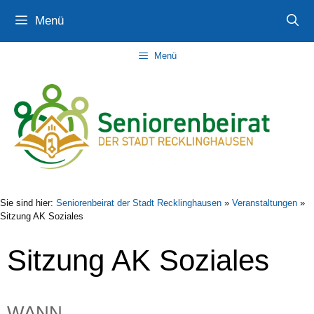
Zum
Zur
Zum
Menü
Inhalt
Navigation
Inhalt
springen
springen
springen
Menü
Sie sind hier:
Seniorenbeirat der Stadt Recklinghausen
»
Veranstaltungen
»
Sitzung AK Soziales
Sitzung AK Soziales
WANN