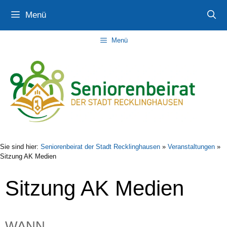
Zum
Zur
Zum
Menü
Inhalt
Navigation
Inhalt
springen
springen
springen
Menü
Sie sind hier:
Seniorenbeirat der Stadt Recklinghausen
»
Veranstaltungen
»
Sitzung AK Medien
Sitzung AK Medien
WANN