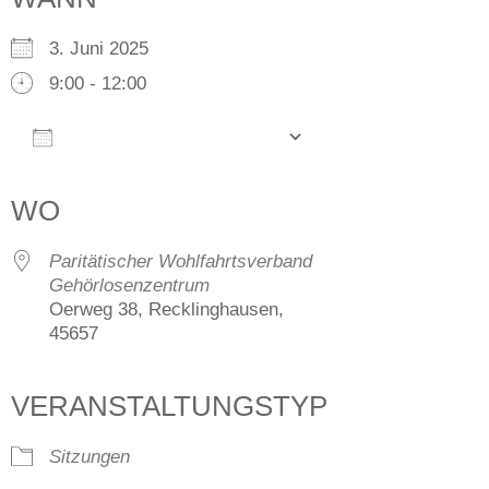
3. Juni 2025
9:00 - 12:00
Zum Kalender hinzufügen
ICS herunterladen
Google Kalender
iCalendar
Office 365
Outlook Live
WO
Paritätischer Wohlfahrtsverband
Gehörlosenzentrum
Oerweg 38, Recklinghausen,
45657
VERANSTALTUNGSTYP
Sitzungen