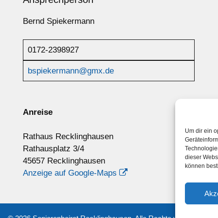
Bernd Spiekermann
0172-2398927
bspiekermann@gmx.de
Anreise
Um dir ein o
Rathaus Recklinghausen
Geräteinfor
Rathausplatz 3/4
Technologien
dieser Websi
45657 Recklinghausen
können best
Anzeige auf Google-Maps
Akz