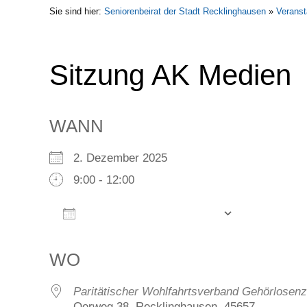
Sie sind hier:
Seniorenbeirat der Stadt Recklinghausen
»
Veranst
Sitzung AK Medien
WANN
2. Dezember 2025
9:00 - 12:00
Zum Kalender hinzufügen
ICS herunterladen
Google Kalender
iCalendar
Office 365
Outlook Live
WO
Paritätischer Wohlfahrtsverband Gehörlosen
Oerweg 38, Recklinghausen, 45657