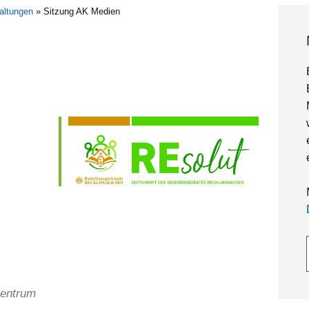
altungen
»
Sitzung AK Medien
Gebe
zentrum