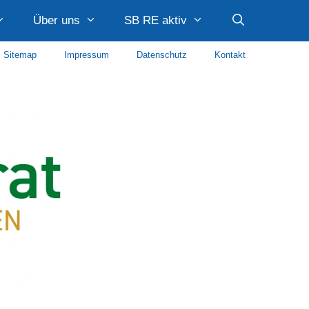
Über uns
SB RE aktiv
Sitemap
Impressum
Datenschutz
Kontakt
Caritas Recklinghausen
Diakonie Recklinghausen
Diakonie im Kirchenkreis Recklinghausen
AWO Paulusquartier
Stadtteilmanagement Quartier Hillerheide Caritas
Stadtteilmanagement Süd SKF Recklinghausen