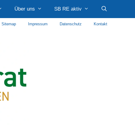
Über uns
SB RE aktiv
Sitemap
Impressum
Datenschutz
Kontakt
Caritas Recklinghausen
Diakonie Recklinghausen
Diakonie im Kirchenkreis Recklinghausen
AWO Paulusquartier
Stadtteilmanagement Quartier Hillerheide Caritas
Stadtteilmanagement Süd SKF Recklinghausen