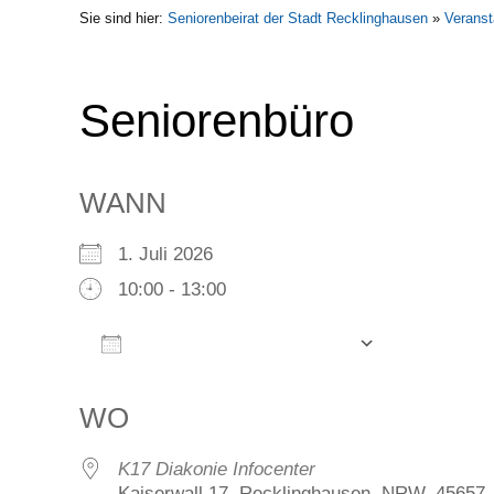
Sie sind hier:
Seniorenbeirat der Stadt Recklinghausen
»
Veranst
Seniorenbüro
WANN
1. Juli 2026
10:00 - 13:00
Zum Kalender hinzufügen
ICS herunterladen
Google Kalender
iCalendar
Office 365
Outlook Live
WO
K17 Diakonie Infocenter
Kaiserwall 17, Recklinghausen, NRW, 45657