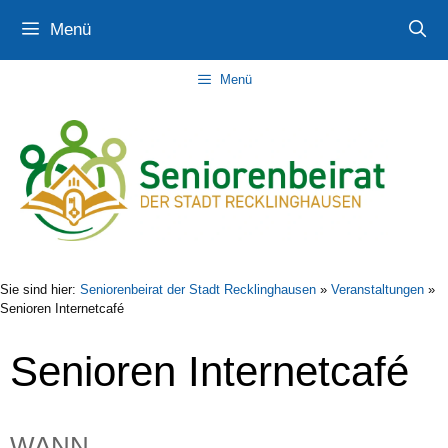
Zum
Zur
Zum
Menü
Inhalt
Navigation
Inhalt
springen
springen
springen
Menü
Sie sind hier:
Seniorenbeirat der Stadt Recklinghausen
»
Veranstaltungen
»
Senioren Internetcafé
Senioren Internetcafé
WANN