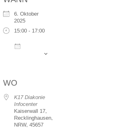
6. Oktober
2025
15:00 - 17:00
Zum
Kalender
hinzufügen
ICS herunterladen
Google Kalender
iCalendar
Office 365
Outlook Live
WO
K17 Diakonie
Infocenter
Kaiserwall 17,
Recklinghausen,
NRW, 45657