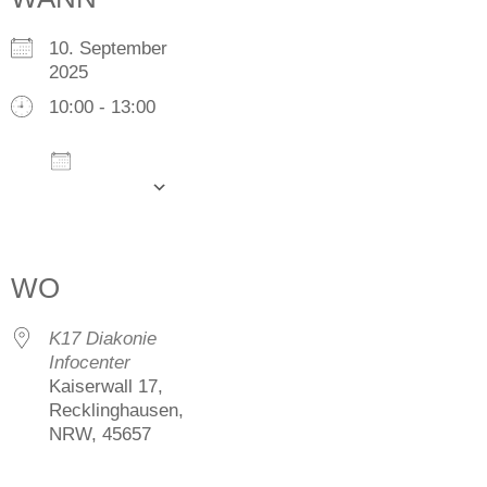
10. September
2025
10:00 - 13:00
Zum
Kalender
hinzufügen
ICS herunterladen
Google Kalender
iCalendar
Office 365
Outlook Live
WO
K17 Diakonie
Infocenter
Kaiserwall 17,
Recklinghausen,
NRW, 45657