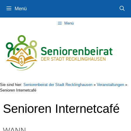
Zum
Zur
Zum
Menü
Inhalt
Navigation
Inhalt
springen
springen
springen
Menü
Sie sind hier:
Seniorenbeirat der Stadt Recklinghausen
»
Veranstaltungen
»
Senioren Internetcafé
Senioren Internetcafé
WANN