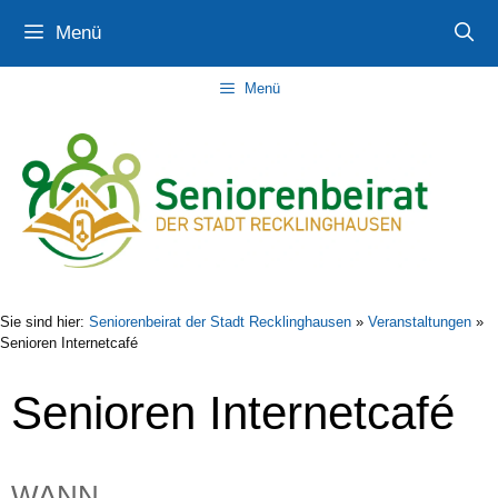
Zum
Zur
Zum
Menü
Inhalt
Navigation
Inhalt
springen
springen
springen
Menü
Sie sind hier:
Seniorenbeirat der Stadt Recklinghausen
»
Veranstaltungen
»
Senioren Internetcafé
Senioren Internetcafé
WANN