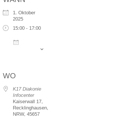
1. Oktober
2025
15:00 - 17:00
Zum
Kalender
hinzufügen
ICS herunterladen
Google Kalender
iCalendar
Office 365
Outlook Live
WO
K17 Diakonie
Infocenter
Kaiserwall 17,
Recklinghausen,
NRW, 45657