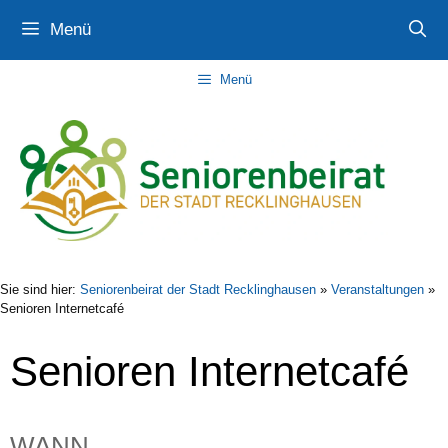
Zum
Zur
Zum
Menü
Inhalt
Navigation
Inhalt
springen
springen
springen
Menü
Sie sind hier:
Seniorenbeirat der Stadt Recklinghausen
»
Veranstaltungen
»
Senioren Internetcafé
Senioren Internetcafé
WANN