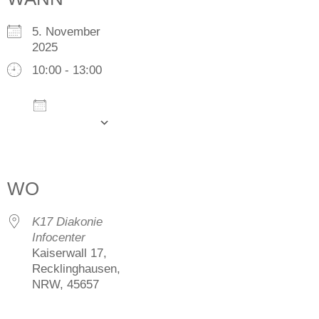
5. November
2025
10:00 - 13:00
Zum
Kalender
hinzufügen
ICS herunterladen
Google Kalender
iCalendar
Office 365
Outlook Live
WO
K17 Diakonie
Infocenter
Kaiserwall 17,
Recklinghausen,
NRW, 45657