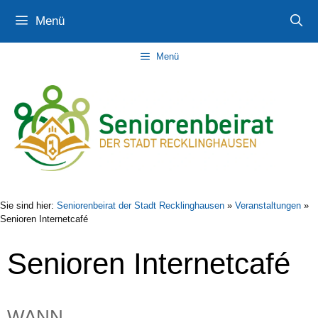
Zum
Zur
Zum
Menü
Inhalt
Navigation
Inhalt
springen
springen
springen
Menü
Sie sind hier:
Seniorenbeirat der Stadt Recklinghausen
»
Veranstaltungen
»
Senioren Internetcafé
Senioren Internetcafé
WANN