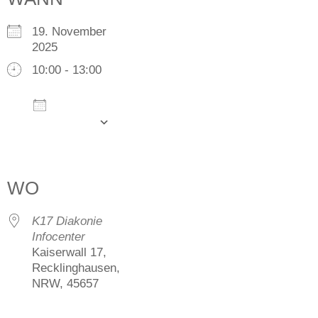
19. November
2025
10:00 - 13:00
Zum
Kalender
hinzufügen
ICS herunterladen
Google Kalender
iCalendar
Office 365
Outlook Live
WO
K17 Diakonie
Infocenter
Kaiserwall 17,
Recklinghausen,
NRW, 45657