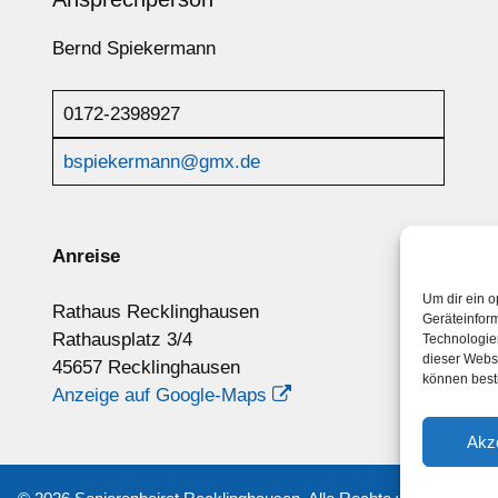
Bernd Spiekermann
0172-2398927
bspiekermann@gmx.de
Anreise
Um dir ein o
Rathaus Recklinghausen
Geräteinfor
Rathausplatz 3/4
Technologien
dieser Websi
45657 Recklinghausen
können best
Anzeige auf Google-Maps
Akz