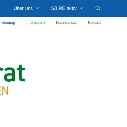
Über uns
SB RE aktiv
Sitemap
Impressum
Datenschutz
Kontakt
Caritas Recklinghausen
Diakonie Recklinghausen
Diakonie im Kirchenkreis Recklinghausen
AWO Paulusquartier
Stadtteilmanagement Quartier Hillerheide Caritas
Stadtteilmanagement Süd SKF Recklinghausen