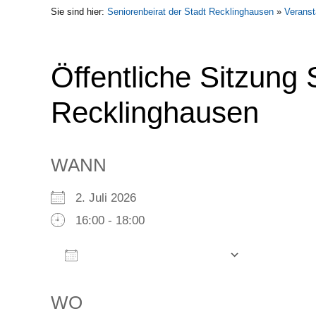
Sie sind hier:
Seniorenbeirat der Stadt Recklinghausen
»
Veranst
Öffentliche Sitzung 
Recklinghausen
WANN
2. Juli 2026
16:00 - 18:00
Zum Kalender hinzufügen
ICS herunterladen
Google Kalender
iCalendar
Office 365
Outlook Live
WO