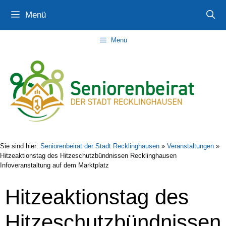
Zum
Zur
Zum
Menü
Inhalt
Navigation
Inhalt
springen
springen
springen
Menü
Sie sind hier:
Seniorenbeirat der Stadt Recklinghausen
»
Veranstaltungen
»
Hitzeaktionstag des Hitzeschutzbündnissen Recklinghausen
Infoveranstaltung auf dem Marktplatz
Hitzeaktionstag des
Hitzeschutzbündnissen