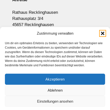
Rathaus Recklinghausen
Rathausplatz 3/4
45657 Recklinghausen
Anzeige auf Google-Maps
Zustimmung verwalten
Um dir ein optimales Erlebnis zu bieten, verwenden wir Technologien wie
Cookies, um Geräteinformationen zu speichern und/oder darauf
Newsletter
zuzugreifen. Wenn du diesen Technologien zustimmst, können wir Daten
wie das Surfverhalten oder eindeutige IDs auf dieser Website verarbeiten.
Sitemap
Wenn du deine Zustimmung nicht erteilst oder zurückziehst, können
bestimmte Merkmale und Funktionen beeinträchtigt werden.
Kontakt
Impressum
Akzeptieren
Datenschutz
Haftungsausschluss
Ablehnen
Einstellungen ansehen