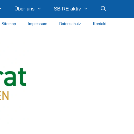
Über uns
SB RE aktiv
Sitemap
Impressum
Datenschutz
Kontakt
Caritas Recklinghausen
Diakonie Recklinghausen
Diakonie im Kirchenkreis Recklinghausen
AWO Paulusquartier
Stadtteilmanagement Quartier Hillerheide Caritas
Stadtteilmanagement Süd SKF Recklinghausen