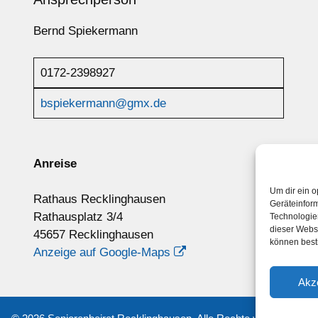
Bernd Spiekermann
0172-2398927
bspiekermann@gmx.de
Anreise
Um dir ein o
Rathaus Recklinghausen
Geräteinfor
Rathausplatz 3/4
Technologien
dieser Websi
45657 Recklinghausen
können best
Anzeige auf Google-Maps
Akz