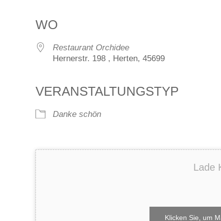
ICS herunterladen
Google Kalender
iCalendar
Office 365
Outlook Live
WO
Restaurant Orchidee
Hernerstr. 198 , Herten, 45699
VERANSTALTUNGSTYP
Danke schön
Lade K
Klicken Sie, um M