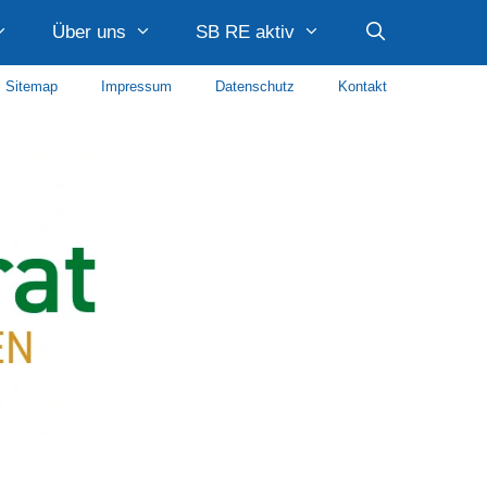
Über uns
SB RE aktiv
Sitemap
Impressum
Datenschutz
Kontakt
Caritas Recklinghausen
Diakonie Recklinghausen
Diakonie im Kirchenkreis Recklinghausen
AWO Paulusquartier
Stadtteilmanagement Quartier Hillerheide Caritas
Stadtteilmanagement Süd SKF Recklinghausen