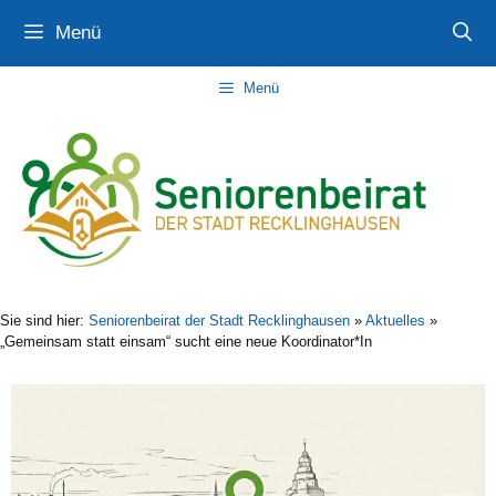
Zum
Zur
Zum
Menü
Inhalt
Navigation
Inhalt
springen
springen
springen
Menü
Sie sind hier:
Seniorenbeirat der Stadt Recklinghausen
»
Aktuelles
»
„Gemeinsam statt einsam“ sucht eine neue Koordinator*In