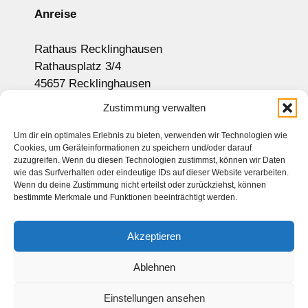
Anreise
Rathaus Recklinghausen
Rathausplatz 3/4
45657 Recklinghausen
Anzeige auf Google-Maps
Zustimmung verwalten
Um dir ein optimales Erlebnis zu bieten, verwenden wir Technologien wie
Cookies, um Geräteinformationen zu speichern und/oder darauf
Newsletter
zuzugreifen. Wenn du diesen Technologien zustimmst, können wir Daten
wie das Surfverhalten oder eindeutige IDs auf dieser Website verarbeiten.
Sitemap
Wenn du deine Zustimmung nicht erteilst oder zurückziehst, können
bestimmte Merkmale und Funktionen beeinträchtigt werden.
Kontakt
Impressum
Akzeptieren
Datenschutz
Haftungsausschluss
Ablehnen
Einstellungen ansehen