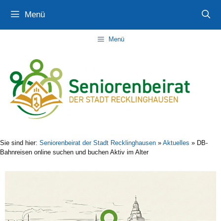
Zum
Zur
Zum
Menü
Inhalt
Navigation
Inhalt
springen
springen
springen
Menü
Sie sind hier:
Seniorenbeirat der Stadt Recklinghausen
»
Aktuelles
»
DB-
Bahnreisen online suchen und buchen Aktiv im Alter