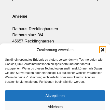
Anreise
Rathaus Recklinghausen
Rathausplatz 3/4
45657 Recklinghausen
Anzeige auf Google-Maps
Zustimmung verwalten
Um dir ein optimales Erlebnis zu bieten, verwenden wir Technologien wie
Cookies, um Geräteinformationen zu speichern und/oder darauf
Newsletter
zuzugreifen. Wenn du diesen Technologien zustimmst, können wir Daten
wie das Surfverhalten oder eindeutige IDs auf dieser Website verarbeiten.
Sitemap
Wenn du deine Zustimmung nicht erteilst oder zurückziehst, können
bestimmte Merkmale und Funktionen beeinträchtigt werden.
Kontakt
Impressum
Akzeptieren
Datenschutz
Haftungsausschluss
Ablehnen