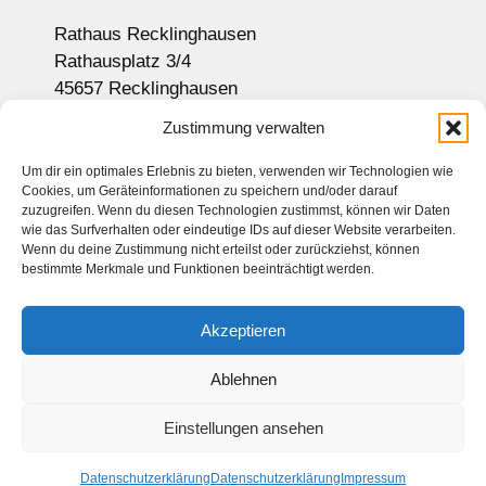
Rathaus Recklinghausen
Rathausplatz 3/4
45657 Recklinghausen
Anzeige auf Google-Maps
Zustimmung verwalten
Um dir ein optimales Erlebnis zu bieten, verwenden wir Technologien wie
Cookies, um Geräteinformationen zu speichern und/oder darauf
Newsletter
zuzugreifen. Wenn du diesen Technologien zustimmst, können wir Daten
wie das Surfverhalten oder eindeutige IDs auf dieser Website verarbeiten.
Sitemap
Wenn du deine Zustimmung nicht erteilst oder zurückziehst, können
bestimmte Merkmale und Funktionen beeinträchtigt werden.
Kontakt
Impressum
Akzeptieren
Datenschutz
Haftungsausschluss
Ablehnen
Einstellungen ansehen
© 2026 Seniorenbeirat Recklinghausen. Alle Rechte vorbehalten
Datenschutzerklärung
Datenschutzerklärung
Impressum