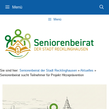
Zum
Zur
Zum
Menü
Inhalt
Navigation
Inhalt
springen
springen
springen
Menü
Sie sind hier:
Seniorenbeirat der Stadt Recklinghausen
»
Aktuelles
»
Seniorenbeirat sucht Teilnehmer für Projekt Hitzeprävention