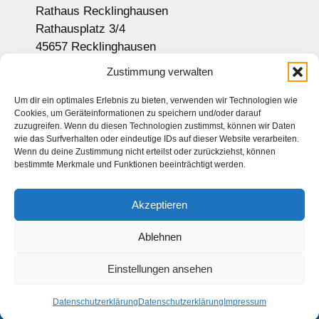
Rathaus Recklinghausen
Rathausplatz 3/4
45657 Recklinghausen
Anzeige auf Google-Maps
Zustimmung verwalten
Um dir ein optimales Erlebnis zu bieten, verwenden wir Technologien wie
Cookies, um Geräteinformationen zu speichern und/oder darauf
Newsletter
zuzugreifen. Wenn du diesen Technologien zustimmst, können wir Daten
wie das Surfverhalten oder eindeutige IDs auf dieser Website verarbeiten.
Sitemap
Wenn du deine Zustimmung nicht erteilst oder zurückziehst, können
bestimmte Merkmale und Funktionen beeinträchtigt werden.
Kontakt
Impressum
Akzeptieren
Datenschutz
Haftungsausschluss
Ablehnen
Einstellungen ansehen
© 2026 Seniorenbeirat Recklinghausen. Alle Rechte vorbehalten
Datenschutzerklärung
Datenschutzerklärung
Impressum