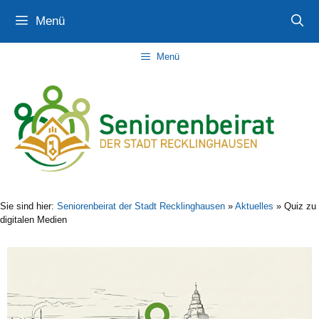
Zum
Zur
Zum
Menü
Inhalt
Navigation
Inhalt
springen
springen
springen
Menü
Sie sind hier:
Seniorenbeirat der Stadt Recklinghausen
»
Aktuelles
»
Quiz zu
digitalen Medien